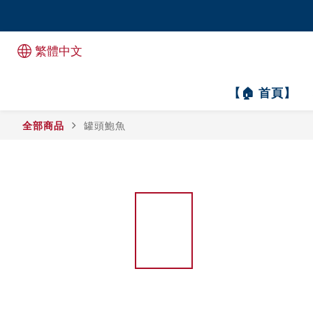
全港1
全港1
繁體中文
【🏠 首頁】
全部商品
罐頭鮑魚