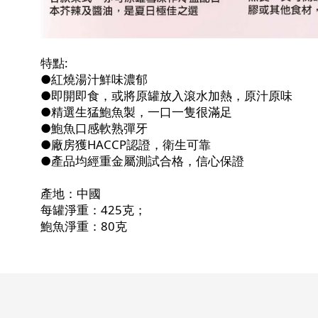
特點:
●紅燒湯汁鮮味濃郁
●即開即食，或將原罐放入滾水加熱，原汁原味
●精選生猛鮑魚製，一口一隻很滿足
●鮑魚口感軟熟彈牙
●廠房獲HACCP認證，衛生可靠
●產品均經重金屬測試合格，信心保證
產地：中國
每罐淨重：425克；
鮑魚淨重：80克