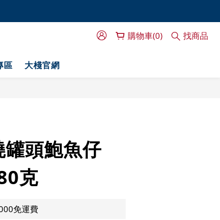
門服務！
門服務！
購物車(0)
找商品
專區
大棧官網
燒罐頭鮑魚仔
 80克
000免運費