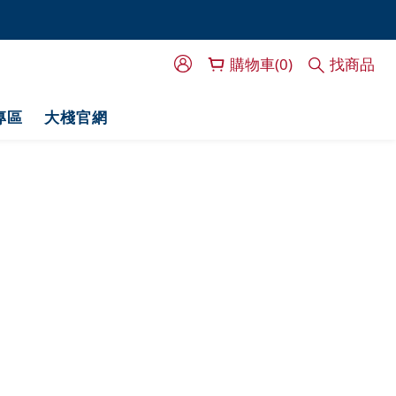
門服務！
門服務！
購物車(0)
找商品
專區
大棧官網