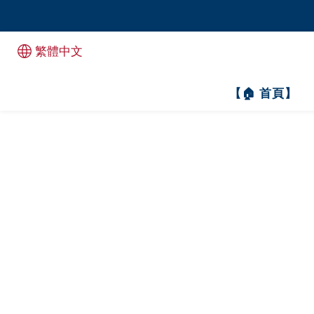
全港1
全港1
繁體中文
【🏠 首頁】