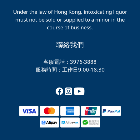
Under the law of Hong Kong, intoxicating liquor
must not be sold or supplied to a minor in the
course of business.
聯絡我們
客服電話：3976-3888
服務時間：工作日9:00-18:30