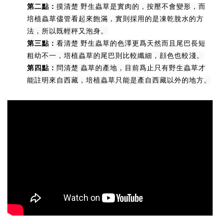
第二點：
摸清楚 野生蟲草是實肉的，按壓不會變形，而
培植蟲草儘管看起來飽滿，實則採用的是凍乾脫水的方
法，所以既輕秤又泡身。
第三點：
看清楚 野生蟲草的色澤更爲天然而且尾巴長短
粗幼不一，培植蟲草的尾巴則比較纖細，顔色也較淺。
第四點：
問清楚 蟲草的產地，目前爲止只有野生蟲草才
能註明來自西藏，培植蟲草只能是產自西藏以外的地方。