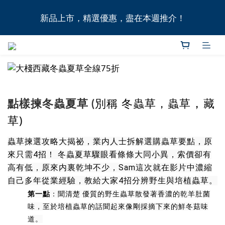
全港11間門市自取無門檻，買滿HK$1,000即享本地免
新品上市，精選優惠，盡在本週推介！
費送貨上門服務！
全港11間門市自取無門檻，買滿HK$1,000即享本地免
費送貨上門服務！
，
別稱 冬蟲草，蟲草
藏
點樣揀冬蟲夏草 (
草)
蟲草揀選攻略大揭祕，業内人士拆解選購蟲草要點，原
來只需4招！ 冬蟲夏草驟眼看條條大同小異，索價卻有
高有低，原來内裏乾坤不少，Sam這次就在影片中濃縮
自己多年從業經驗，教給大家4招分辨野生與培植蟲草。
第一點
：聞清楚 優質的野生蟲草散發著香濃的乾羊肚菌
味，至於培植蟲草的話聞起來像剛採摘下來的鮮冬菇味
道。