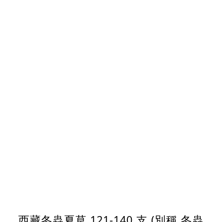
西藏冬蟲夏草 121-140 支 (別稱 冬蟲