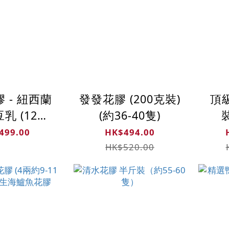
 - 紐西蘭
發發花膠 (200克裝)
頂
乳 (12支)
(約36-40隻)
裝
造 | 花膠
499.00
HK$494.00
豆奶
HK$520.00