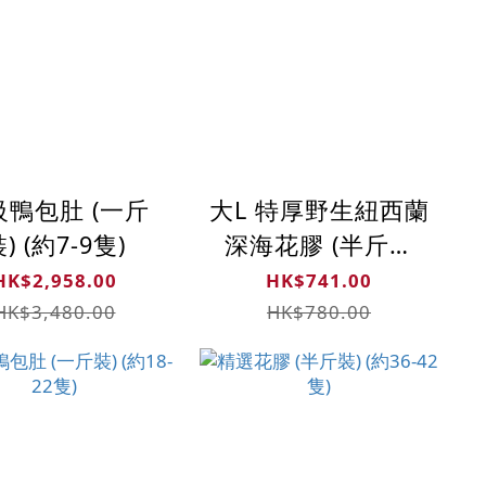
級鴨包肚 (一斤
大L 特厚野生紐西蘭
) (約7-9隻)
深海花膠 (半斤約
11-14隻)
HK$2,958.00
HK$741.00
HK$3,480.00
HK$780.00