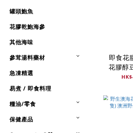
罐頭鮑魚
花膠乾鮑海參
其他海味
即食花膠
參茸湯料藥材
花膠醇豆
急凍精選
新加坡製
HK$
燉
易煮 / 即食料理
糧油/零食
保健產品