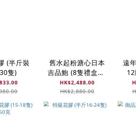
膠 (半斤裝
舊水起粉溏心日本
遠年
-30隻)
吉品鮑 (8隻禮盒裝)
12
(每斤28-30頭)
833.00
HK$2,488.00
H
980.00
HK$2,880.00
H