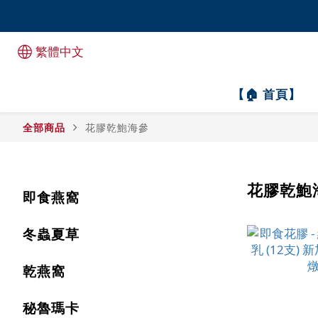
全港1
全港1
繁體中文
【🏠 首頁】
全部商品
花膠乾鮑海參
花膠乾鮑
即食燕窩
冬蟲夏草
乾燕窩
秘魯瑪卡