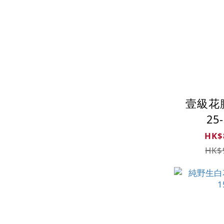
壹級花
25
HK$
HK$