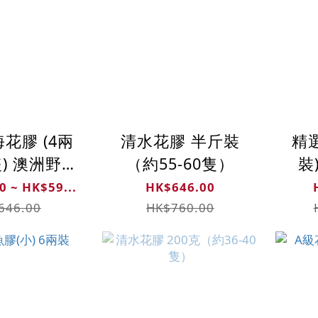
花膠 (4兩
清水花膠 半斤裝
精
隻) 澳洲野生
（約55-60隻）
裝)
魚花膠
0 ~ HK$59...
HK$646.00
646.00
HK$760.00