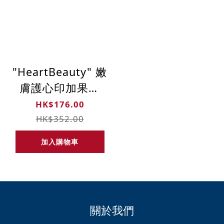
"HeartBeauty" 嫩
膚護心印加果油
100毫升 (100%冷
HK$176.00
壓有機初榨)
HK$352.00
加入購物車
關於我們