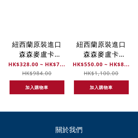
紐西蘭原裝進口
紐西蘭原裝進口
森森麥盧卡
森森麥盧卡
UMF10+純正蜂蜜
UMF10+純正蜂蜜
HK$328.00 ~ HK$7...
HK$550.00 ~ HK$8...
(250克)
(500克)
HK$984.00
HK$1,100.00
加入購物車
加入購物車
關於我們