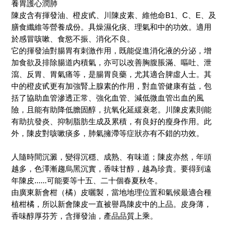
養胃護心潤肺
陳皮含有揮發油、橙皮甙、川陳皮素、維他命B1、C、E、及
膳食纖維等營養成份。具燥濕化痰、理氣和中的功效。適用
於感冒咳嗽、食慾不振、消化不良。
它的揮發油對腸胃有刺激作用，既能促進消化液的分泌，增
加食欲及排除腸道内積氣，亦可以改善胸腹脹滿、嘔吐、泄
瀉、反胃、胃氣痛等，是腸胃良藥，尤其適合脾虛人士。其
中的橙皮甙更有加強腎上腺素的作用，對血管健康有益，包
括了協助血管滲透正常、強化血管、減低微血管出血的風
險，且能有助降低膽固醇，抗氧化延緩衰老。川陳皮素則能
有助抗發炎、抑制脂肪生成及累積，有良好的瘦身作用。此
外，陳皮對咳嗽痰多，肺氣擁滯等症狀亦有不錯的功效。
人隨時間沉澱，變得沉穩、成熟、有味道；陳皮亦然，年頭
越多，色澤漸趨烏黑沉實，香味甘醇，越為珍貴。要得到遠
年陳皮......可能要等十五、二十個春夏秋冬。
由廣東新會柑（橘）皮曬製，當地地理位置和氣候最適合種
植柑橘，所以新會陳皮一直被譽爲陳皮中的上品。皮身薄，
香味醇厚芬芳，含揮發油，產品品質上乘。