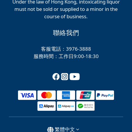
Under the law of Hong Kong, intoxicating liquor
must not be sold or supplied to a minor in the
course of business.
聯絡我們
客服電話：3976-3888
服務時間：工作日9:00-18:30
繁體中文