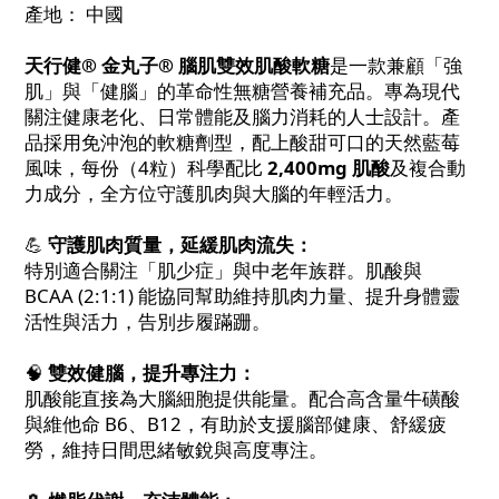
產地： 中國
天行健® 金丸子® 腦肌雙效肌酸軟糖
是一款兼顧「強
肌」與「健腦」的革命性無糖營養補充品。專為現代
關注健康老化、日常體能及腦力消耗的人士設計。產
品採用免沖泡的軟糖劑型，配上酸甜可口的天然藍莓
風味，每份（4粒）科學配比
2,400mg 肌酸
及複合動
力成分，全方位守護肌肉與大腦的年輕活力。
💪
守護肌肉質量，延緩肌肉流失：
特別適合關注「肌少症」與中老年族群。肌酸與
BCAA (2:1:1) 能協同幫助維持肌肉力量、提升身體靈
活性與活力，告別步履蹣跚。
🧠
雙效健腦，提升專注力：
肌酸能直接為大腦細胞提供能量。配合高含量牛磺酸
與維他命 B6、B12，有助於支援腦部健康、舒緩疲
勞，維持日間思緒敏銳與高度專注。