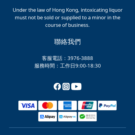
Under the law of Hong Kong, intoxicating liquor
must not be sold or supplied to a minor in the
course of business.
聯絡我們
客服電話：3976-3888
服務時間：工作日9:00-18:30