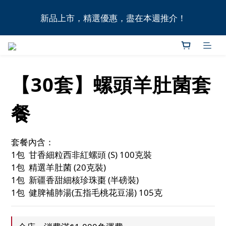
全港11間門市自取無門檻，買滿HK$1,000即享本地免
新品上市，精選優惠，盡在本週推介！
費送貨上門服務！
全港11間門市自取無門檻，買滿HK$1,000即享本地免
費送貨上門服務！
【30套】螺頭羊肚菌套
餐
套餐內含：
1包  甘香細粒西非紅螺頭 (S) 100克裝
1包  精選羊肚菌 (20克裝)
1包  新疆香甜細核珍珠棗 (半磅裝)
1包  健脾補肺湯(五指毛桃花豆湯) 105克