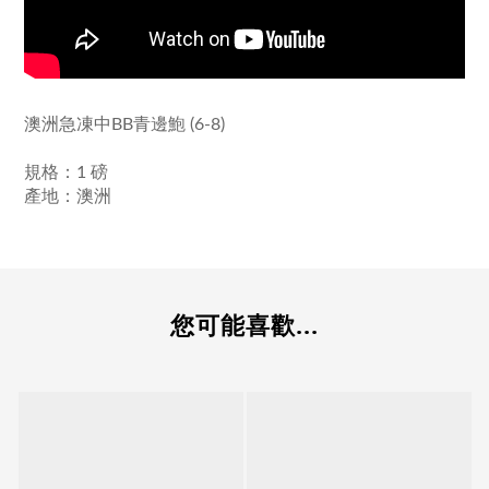
澳洲急凍中BB青邊鮑 (6-8)
規格：1 磅
產地：澳洲
您可能喜歡...