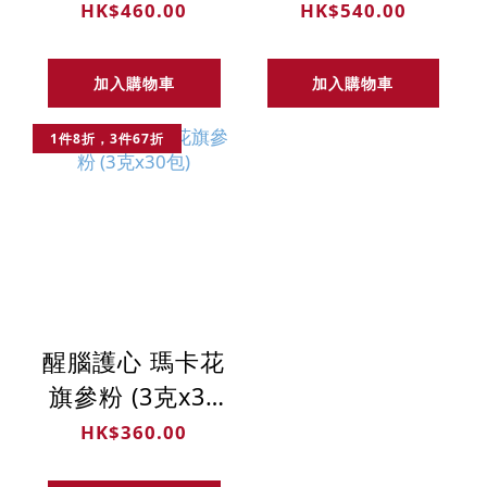
包) 日本生產
粉 (3克x30包)
HK$460.00
HK$540.00
(84.5%特級大三
日本生產 (50%
七 15%秘魯特大
特級石斛 50%秘
加入購物車
加入購物車
黑瑪卡)
魯特大黑瑪卡)
1件8折，3件67折
醒腦護心 瑪卡花
旗參粉 (3克x30
包)
HK$360.00