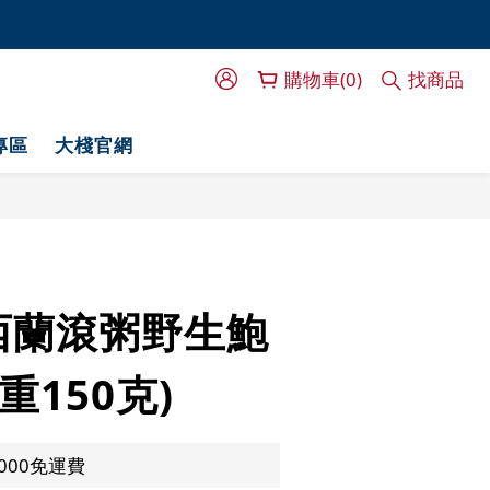
門服務！
門服務！
購物車(0)
找商品
專區
大棧官網
西蘭滾粥野生鮑
重150克)
000免運費