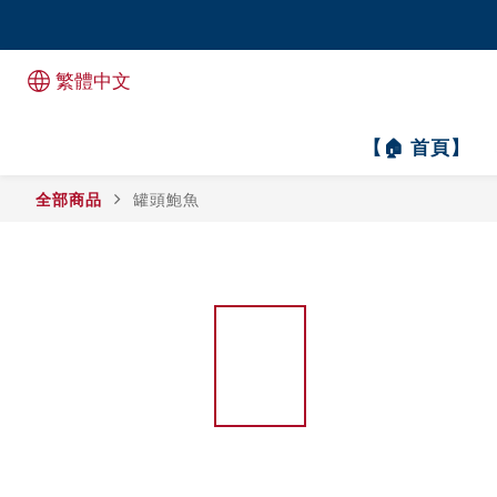
全港1
全港1
繁體中文
【🏠 首頁】
全部商品
罐頭鮑魚