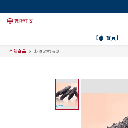
全港1
全港1
繁體中文
【🏠 首頁】
全部商品
花膠乾鮑海參