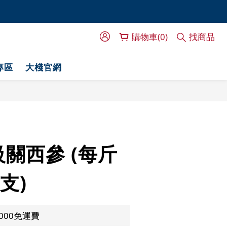
門服務！
門服務！
購物車(0)
找商品
專區
大棧官網
關西參 (每斤
2支)
000免運費