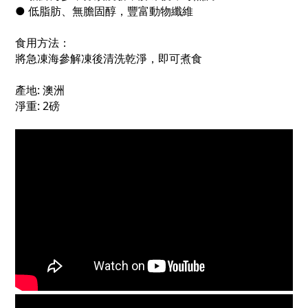
● 低脂肪、無膽固醇，豐富動物纖維
食用方法：
將急凍海參解凍後清洗乾淨，即可煮食
產地: 澳洲
淨重: 2磅