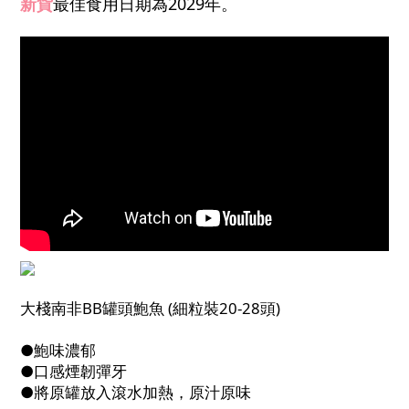
新貨
最佳食用日期為2029年。
大棧南非BB罐頭鮑魚 (細粒裝20-28頭)
●鮑味濃郁
●口感煙韌彈牙
●將原罐放入滾水加熱，原汁原味