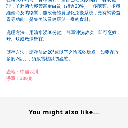
理，羊肚菌含極豐富蛋白質（超過20%）、多醣類、多種
維他命及礦物質，能改善體質強化免疫系統，更有補腎益
胃等功能，是集美味及健康於一身的食材。
處理方法：用清水浸30分鐘，簡單沖洗數次，即可烹煮，
炒、炆或燉湯皆宜。
儲存方法：請存放於20°或以下之陰涼乾燥處，如要存放
多於2個月，須放雪櫃以防蟲蛀。
產地：中國四川
淨重：300克
You might also like...